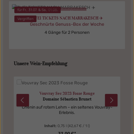
für Fr., 31.07. & Sa., 01.08.
nicht verfügbar
ZWEI TICKETS NACH MARRAKESCH ✈️
Vergriffen
Geschnürte Genuss-Box der Woche
4 Gänge für 2 Personen
Produktgalerie überspringen
Unsere Wein-Empfehlung
Vouvray Sec 2023 Fosse Rouge
Domaine Sébastien Brunet
Chenin auf rotem Lehm – ein seltenes Vouvray-
Erlebnis.
Inhalt:
0,75 l
(42,67 € / 1 l)
32,00 €*