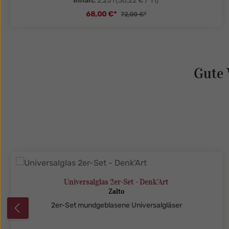
Inhalt:
2,25 l
(30,22 € / 1 l)
68,00 €*
72,00 €*
tySelect.legend
zentheme.component.product.quanti
Gute 
Produktgalerie überspringen
Universalglas 2er-Set - Denk'Art
Zalto
2er-Set mundgeblasene Universalgläser