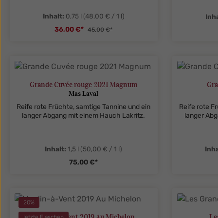
Inhalt:
0,75 l
(48,00 € / 1 l)
Inha
36,00 €*
45,00 €*
zentheme.component.product.quanti
zenthe
Grande Cuvée rouge 2021 Magnum
Gra
Mas Laval
Reife rote Früchte, samtige Tannine und ein
Reife rote F
langer Abgang mit einem Hauch Lakritz.
langer Abg
Inhalt:
1,5 l
(50,00 € / 1 l)
Inha
75,00 €*
zentheme.component.product.quanti
zenthe
20
%
Moulin-à-Vent 2019 Au Michelon
Le
letzte Flaschen