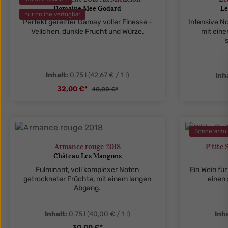
Domaine Mee Godard
Le
nur online verfügbar
Perfekt gereifter Gamay voller Finesse -
Intensive No
Veilchen, dunkle Frucht und Würze.
mit ein
Inhalt:
0,75 l
(42,67 € / 1 l)
Inh
32,00 €*
40,00 €*
zentheme.component.product.quanti
zenthe
Sonderabfül
Armance rouge 2018
P'tite
Château Les Mangons
Fulminant, voll komplexer Noten
Ein Wein fü
getrockneter Früchte, mit einem langen
einen
Abgang.
Inhalt:
0,75 l
(40,00 € / 1 l)
Inha
30,00 €*