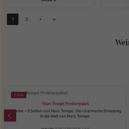
1
2
Seite
Seite
zentheme.component.product.quanti
zenthe
Wei
Produktgalerie überspringen
5.56
%
Marc Tempé Probierpaket
3 Weine - 3 Seiten von Marc Tempé. Die charmante Einladung
in die Welt von Marc Tempé.