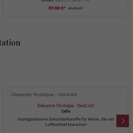
Inhalt:
2,25 l
(17,33 € / 1 l)
39,00 €*
41,00 €*
tySelect.legend
zentheme.component.product.quanti
tation
Dekanter Mystique - Denk'Art
Zalto
mundgeblasene Dekantierkaraffe für Weine, die viel
Luftkontakt brauchen