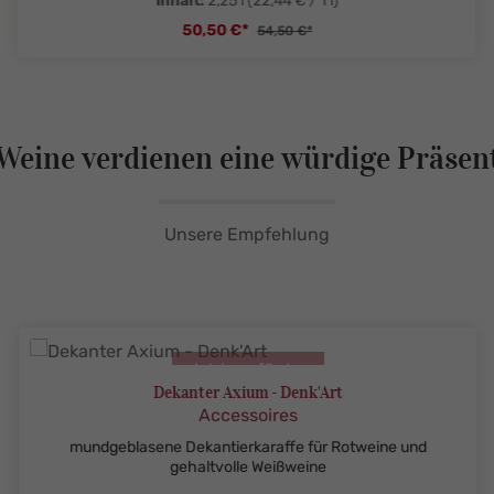
Inhalt:
2,25 l
(22,44 € / 1 l)
50,50 €*
54,50 €*
tySelect.legend
zentheme.component.product.quanti
Weine verdienen eine würdige Präsen
Unsere Empfehlung
nicht verfügbar
Dekanter Axium - Denk'Art
Accessoires
mundgeblasene Dekantierkaraffe für Rotweine und
gehaltvolle Weißweine