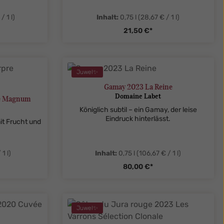
/ 1 l)
Inhalt:
0,75 l
(28,67 € / 1 l)
21,50 €*
legend
ent.product.quantitySelect.legend
zentheme.component.produ
Juwel✨
Gamay 2023 La Reine
Domaine Labet
re Magnum
Königlich subtil – ein Gamay, der leise
Eindruck hinterlässt.
it Frucht und
1 l)
Inhalt:
0,75 l
(106,67 € / 1 l)
80,00 €*
legend
ent.product.quantitySelect.legend
zentheme.component.produ
Juwel✨