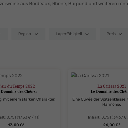
nzerweine aus Bordeaux, Rhône, Burgund und weiteren ren
Region
Lagerfähigkeit
Preis
'Air du Temps 2022
La Carissa 2021
 Domaine des Chênes
Le Domaine des Chê
, mit einem starken Charakter.
Eine Cuvée der Spitzenklasse, v
Harmonie.
alt:
0,75 l
(17,33 € / 1 l)
Inhalt:
0,75 l
(34,67 € /
13,00 €*
26,00 €*