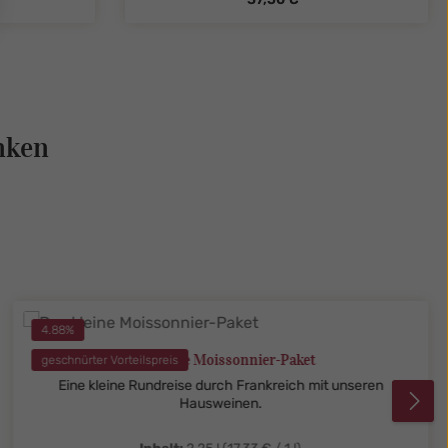
legend
ent.product.quantitySelect.legend
zentheme.component.produ
nken
4.88
%
Das kleine Moissonnier-Paket
geschnürter Vorteilspreis
Eine kleine Rundreise durch Frankreich mit unseren
Hausweinen.