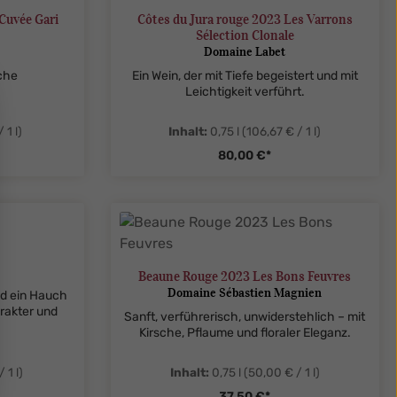
Cuvée Gari
Côtes du Jura rouge 2023 Les Varrons
Sélection Clonale
Domaine Labet
che
Ein Wein, der mit Tiefe begeistert und mit
Leichtigkeit verführt.
 1 l)
Inhalt:
0,75 l
(106,67 € / 1 l)
80,00 €*
legend
ent.product.quantitySelect.legend
zentheme.component.produ
Beaune Rouge 2023 Les Bons Feuvres
Domaine Sébastien Magnien
nd ein Hauch
rakter und
Sanft, verführerisch, unwiderstehlich – mit
Kirsche, Pflaume und floraler Eleganz.
 1 l)
Inhalt:
0,75 l
(50,00 € / 1 l)
37,50 €*