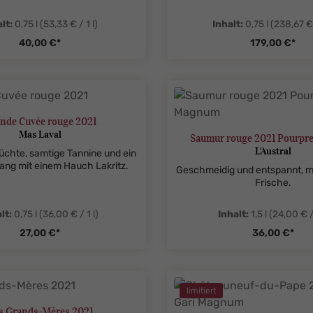
lt:
0,75 l
(53,33 € / 1 l)
Inhalt:
0,75 l
(238,67 € 
40,00 €*
179,00 €*
tySelect.legend
me.component.product.quantitySelect.
zentheme.compon
nde Cuvée rouge 2021
Mas Laval
Saumur rouge 2021 Pourp
L'Austral
rüchte, samtige Tannine und ein
ang mit einem Hauch Lakritz.
Geschmeidig und entspannt, m
Frische.
lt:
0,75 l
(36,00 € / 1 l)
Inhalt:
1,5 l
(24,00 € / 
27,00 €*
36,00 €*
tySelect.legend
me.component.product.quantitySelect.
zentheme.compon
limitiert
s Grands-Mères 2021