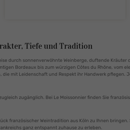
tySelect.legend
rakter, Tiefe und Tradition
Reise durch sonnenverwöhnte Weinberge, duftende Kräuter de
samtigen Bordeaux bis zum würzigen Côtes du Rhône, vom ele
 die mit Leidenschaft und Respekt ihr Handwerk pflegen. Je
ugleich zugänglich. Bei Le Moissonnier finden Sie französis
Stück französischer Weintradition aus Köln zu Ihnen bringen.
 Frankreichs ganz entspannt zuhause zu erleben.