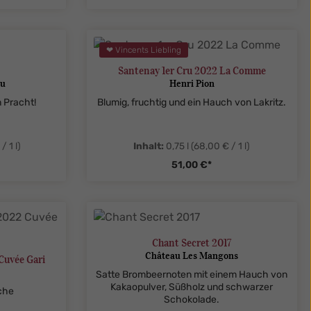
legend
ent.product.quantitySelect.legend
zentheme.component.produ
❤ Vincents Liebling
Santenay 1er Cru 2022 La Comme
au
Henri Pion
n Pracht!
Blumig, fruchtig und ein Hauch von Lakritz.
/ 1 l)
Inhalt:
0,75 l
(68,00 € / 1 l)
51,00 €*
ent.product.quantitySelect.legend
zentheme.component.produ
Chant Secret 2017
Château Les Mangons
Cuvée Gari
Satte Brombeernoten mit einem Hauch von
Kakaopulver, Süßholz und schwarzer
che
Schokolade.