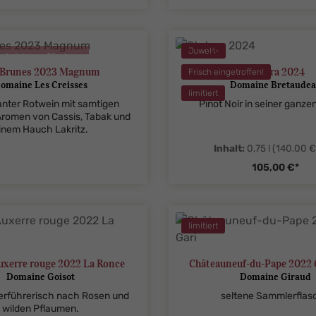
tySelect.legend
me.component.product.quantitySelect.
zentheme.compon
Juwel✨
nicht verfügbar
 Brunes 2023 Magnum
Statera 2024
Frisch eingetroffen!
omaine Les Creisses
Domaine Bretaude
limitiert
anter Rotwein mit samtigen
Pinot Noir in seiner ganze
Aromen von Cassis, Tabak und
inem Hauch Lakritz.
Inhalt:
0,75 l
(140,00 € 
105,00 €*
tySelect.legend
zentheme.compon
limitiert
uxerre rouge 2022 La Ronce
Châteauneuf-du-Pape 2022 
Domaine Goisot
Domaine Giraud
verführerisch nach Rosen und
seltene Sammlerflas
wilden Pflaumen.