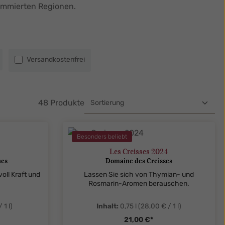
ommierten Regionen.
Filter hinzufügen: Versandkostenfrei
Versandkostenfrei
48 Produkte
Besonders beliebt
Les Creisses 2024
nes
Domaine des Creisses
oll Kraft und
Lassen Sie sich von Thymian- und
Rosmarin-Aromen berauschen.
 1 l)
Inhalt:
0,75 l
(28,00 € / 1 l)
21,00 €*