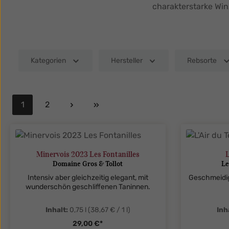
charakterstarke Wi
Kategorien
Hersteller
Rebsorte
1
2
Seite
Seite
Minervois 2023 Les Fontanilles
L
Domaine Gros & Tollot
Le
Intensiv aber gleichzeitig elegant, mit
Geschmeidig
wunderschön geschliffenen Taninnen.
Inhalt:
0,75 l
(38,67 € / 1 l)
Inh
29,00 €*