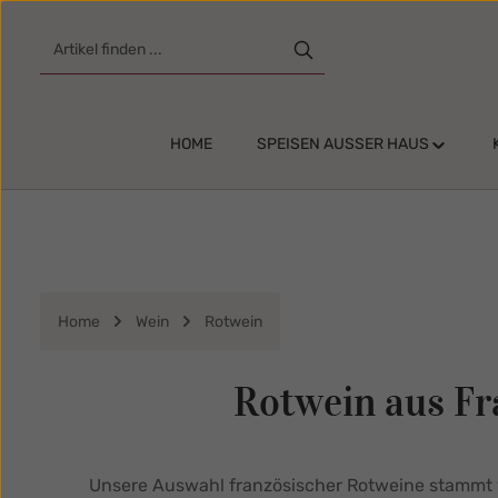
m Hauptinhalt springen
Zur Suche springen
Zur Hauptnavigation springen
HOME
SPEISEN AUSSER HAUS
Home
Wein
Rotwein
Rotwein aus Fr
Unsere Auswahl französischer Rotweine stammt v