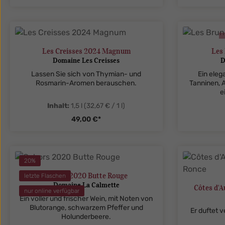
zentheme.component.product.quanti
zenthe
Les Creisses 2024 Magnum
Les
Domaine Les Creisses
D
Lassen Sie sich von Thymian- und
Ein eleg
Rosmarin-Aromen berauschen.
Tanninen, 
e
Inhalt:
1,5 l
(32,67 € / 1 l)
49,00 €*
zentheme.component.product.quanti
20
%
Cahors 2020 Butte Rouge
letzte Flaschen
Domaine La Calmette
Côtes d'A
nur online verfügbar
Ein voller und frischer Wein, mit Noten von
Blutorange, schwarzem Pfeffer und
Er duftet 
Holunderbeere.