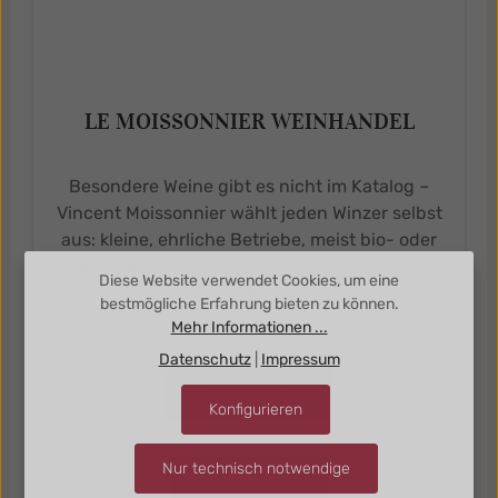
LE MOISSONNIER WEINHANDEL
Besondere Weine gibt es nicht im Katalog –
Vincent Moissonnier wählt jeden Winzer selbst
aus: kleine, ehrliche Betriebe, meist bio- oder
biodynamisch und abseits der großen Namen.
Diese Website verwendet Cookies, um eine
So entsteht eine feine Auswahl, die man nicht
bestmögliche Erfahrung bieten zu können.
überall findet.
Mehr Informationen ...
Datenschutz
|
Impressum
Weine bestellen
Konfigurieren
Nur technisch notwendige
Mehr erfahren