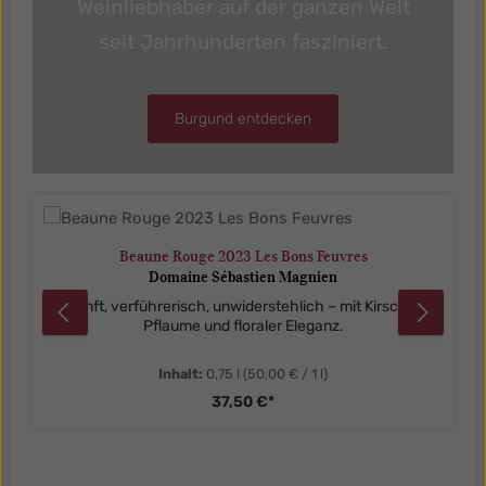
Weinliebhaber auf der ganzen Welt
seit Jahrhunderten fasziniert.
Burgund entdecken
Produktgalerie überspringen
Beaune Rouge 2023 Les Bons Feuvres
Domaine Sébastien Magnien
Sanft, verführerisch, unwiderstehlich – mit Kirsche,
Pflaume und floraler Eleganz.
Inhalt:
0,75 l
(50,00 € / 1 l)
37,50 €*