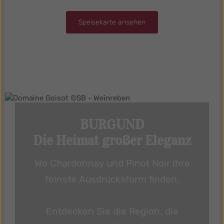
Speisekarte ansehen
BURGUND
Die Heimat großer Eleganz
Wo Chardonnay und Pinot Noir ihre
feinste Ausdrucksform finden.
Entdecken Sie die Region, die