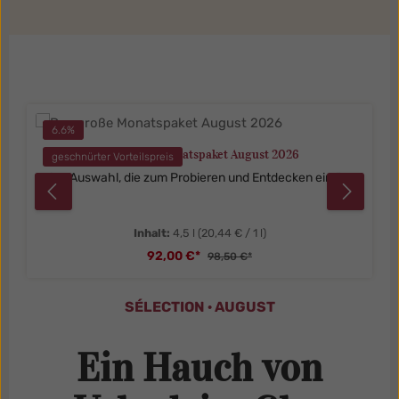
Produktgalerie überspringen
6.6
%
Das große Monatspaket August 2026
geschnürter Vorteilspreis
Eine Auswahl, die zum Probieren und Entdecken einlädt.
Inhalt:
4,5 l
(20,44 € / 1 l)
92,00 €*
98,50 €*
SÉLECTION · AUGUST
Ein Hauch von