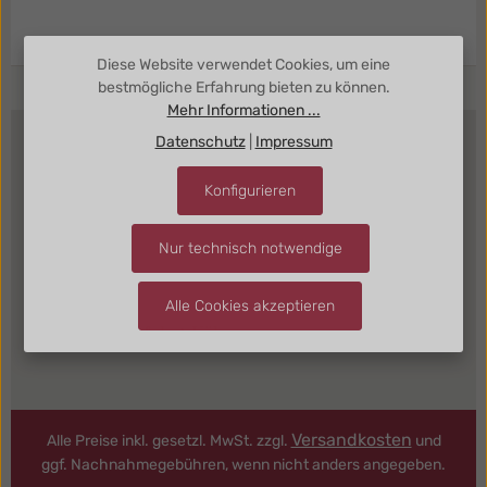
Diese Website verwendet Cookies, um eine
bestmögliche Erfahrung bieten zu können.
Mehr Informationen ...
Information
Datenschutz
|
Impressum
Konfigurieren
Kundenbereich
Nur technisch notwendige
Kategorien
Alle Cookies akzeptieren
Kontakt + Anfahrt Köln
Versandkosten
Alle Preise inkl. gesetzl. MwSt. zzgl.
und
ggf. Nachnahmegebühren, wenn nicht anders angegeben.