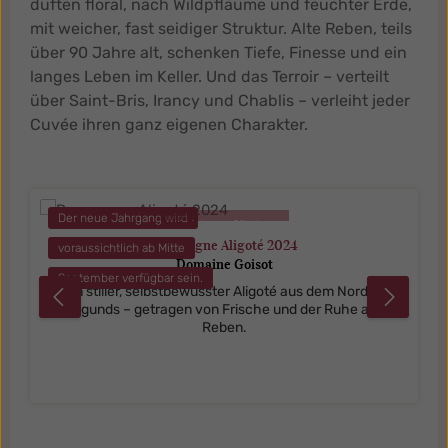
duften floral, nach Wildpflaume und feuchter Erde,
mit weicher, fast seidiger Struktur. Alte Reben, teils
über 90 Jahre alt, schenken Tiefe, Finesse und ein
langes Leben im Keller. Und das Terroir – verteilt
über Saint-Bris, Irancy und Chablis – verleiht jeder
Cuvée ihren ganz eigenen Charakter.
Produktgalerie überspringen
Der neue Jahrgang wird
nicht verfügbar
Bourgogne Aligoté 2024
voraussichtlich ab Mitte
Domaine Goisot
September verfügbar sein.
Ein stiller, selbstbewusster Aligoté aus dem Norden
Burgunds – getragen von Frische und der Ruhe alter
Reben.