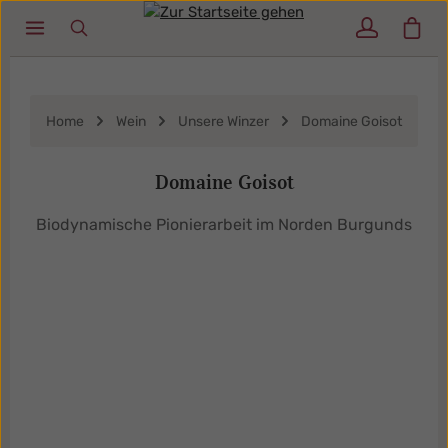
Ware
Zum Hauptinhalt springen
Home
Wein
Unsere Winzer
Domaine Goisot
Domaine Goisot
Biodynamische Pionierarbeit im Norden Burgunds