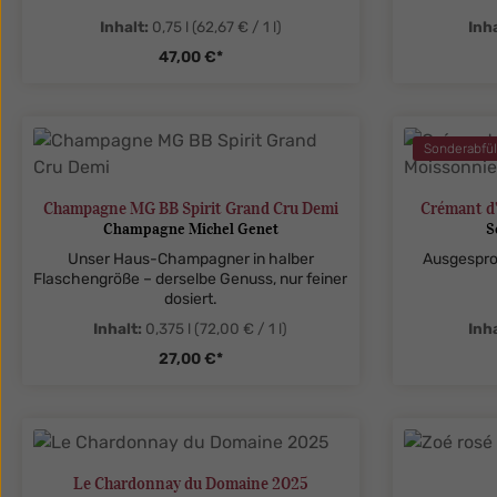
Inhalt:
0,75 l
(62,67 € / 1 l)
Inha
47,00 €*
zentheme.component.product.quanti
zenthe
Sonderabfül
Champagne MG BB Spirit Grand Cru Demi
Crémant d'
Champagne Michel Genet
S
Unser Haus-Champagner in halber
Ausgesproc
Flaschengröße – derselbe Genuss, nur feiner
dosiert.
Inhalt:
0,375 l
(72,00 € / 1 l)
Inha
27,00 €*
zentheme.component.product.quanti
zenthe
Le Chardonnay du Domaine 2025