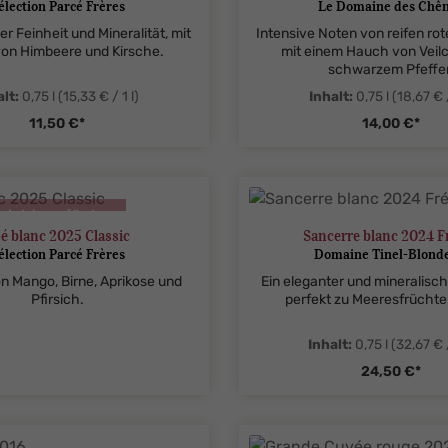
élection Parcé Frères
Le Domaine des Chê
ler Feinheit und Mineralität, mit
Intensive Noten von reifen ro
on Himbeere und Kirsche.
mit einem Hauch von Veil
schwarzem Pfeffer
alt:
0,75 l
(15,33 € / 1 l)
Inhalt:
0,75 l
(18,67 € /
11,50 €*
14,00 €*
tySelect.legend
me.component.product.quantitySelect.
zentheme.compon
nicht verfügbar
é blanc 2025 Classic
Sancerre blanc 2024 F
élection Parcé Frères
Domaine Tinel-Blonde
 Mango, Birne, Aprikose und
Ein eleganter und mineralisch
Pfirsich.
perfekt zu Meeresfrüchte
Inhalt:
0,75 l
(32,67 € /
24,50 €*