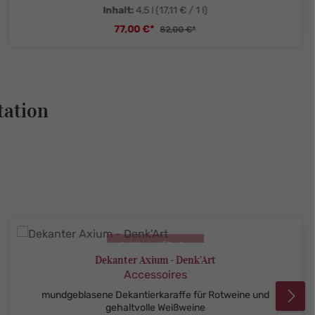
Inhalt:
4,5 l
(17,11 € / 1 l)
77,00 €*
82,00 €*
tySelect.legend
zentheme.component.product.quanti
tation
nicht verfügbar
Dekanter Axium - Denk'Art
Accessoires
mundgeblasene Dekantierkaraffe für Rotweine und
gehaltvolle Weißweine