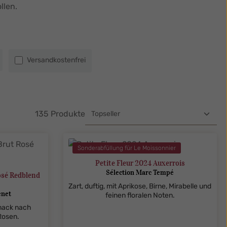
llen.
Filter hinzufügen: Versandkostenfrei
Versandkostenfrei
135 Produkte
Sonderabfüllung für Le Moissonnier
Petite Fleur 2024 Auxerrois
Sélection Marc Tempé
osé Redblend
Zart, duftig, mit Aprikose, Birne, Mirabelle und
enet
feinen floralen Noten.
mack nach
Rosen.