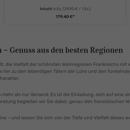
Inhalt:
6 Ex.
(29,90 € / 1 Ex.)
179,40 €*
tySelect.legend
zentheme.component.product.quanti
en – Genuss aus den besten Regionen
ßt, die Vielfalt der schönsten Weinregionen Frankreichs mi
s hin zu den lebendigen Tälern der Loire und den funkeln
Charakter.
 mehr als nur Versand: Es ist die Einladung, sich auf eine s
Beratung begleiten wir Sie dabei, genau den französischen 
ine – und lassen Sie sich von der Tiefe und Vielfalt dieses