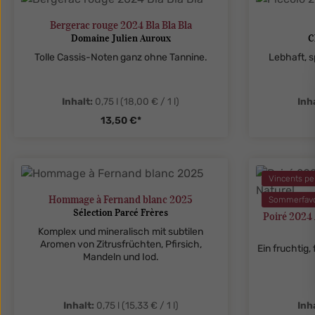
zentheme.component.product.quanti
Bergerac rouge 2024 Bla Bla Bla
Domaine Julien Auroux
C
Tolle Cassis-Noten ganz ohne Tannine.
Lebhaft, s
Inhalt:
0,75 l
(18,00 € / 1 l)
Inha
13,50 €*
zentheme.component.product.quanti
zenthe
Vincents pe
Hommage à Fernand blanc 2025
Sommerfavo
Sélection Parcé Frères
Poiré 2024 
Komplex und mineralisch mit subtilen
Aromen von Zitrusfrüchten, Pfirsich,
Ein fruchtig
Mandeln und Iod.
Inhalt:
0,75 l
(15,33 € / 1 l)
Inh