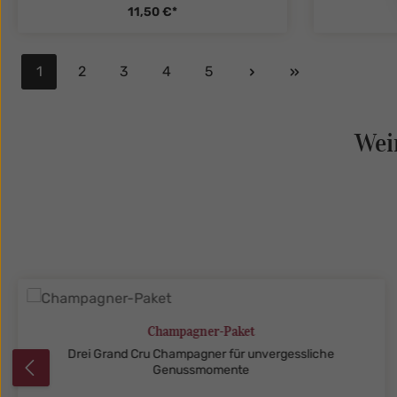
11,50 €*
1
2
3
4
5
Seite
Seite
Seite
Seite
Seite
zentheme.component.product.quanti
zenthe
Wei
Produktgalerie überspringen
Champagner-Paket
Drei Grand Cru Champagner für unvergessliche
Genussmomente