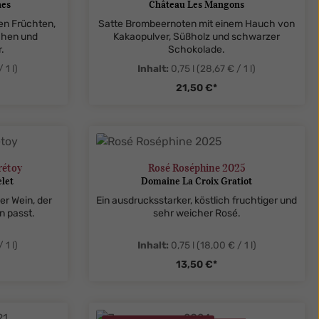
nes
Château Les Mangons
ten Früchten,
Satte Brombeernoten mit einem Hauch von
chen und
Kakaopulver, Süßholz und schwarzer
.
Schokolade.
 1 l)
Inhalt:
0,75 l
(28,67 € / 1 l)
21,50 €*
legend
ent.product.quantitySelect.legend
zentheme.component.produ
rétoy
Rosé Roséphine 2025
let
Domaine La Croix Gratiot
er Wein, der
Ein ausdrucksstarker, köstlich fruchtiger und
n passt.
sehr weicher Rosé.
 1 l)
Inhalt:
0,75 l
(18,00 € / 1 l)
13,50 €*