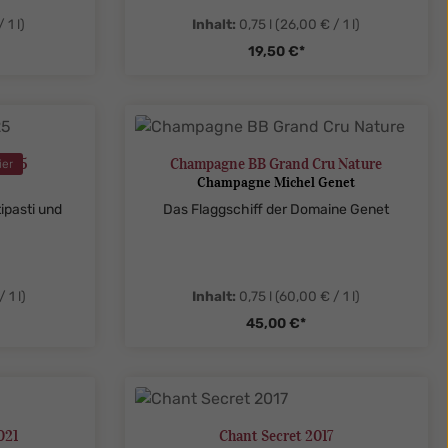
 1 l)
Inhalt:
0,75 l
(26,00 € / 1 l)
19,50 €*
legend
ent.product.quantitySelect.legend
zentheme.component.produ
2025
Champagne BB Grand Cru Nature
ier
Champagne Michel Genet
ipasti und
Das Flaggschiff der Domaine Genet
 1 l)
Inhalt:
0,75 l
(60,00 € / 1 l)
45,00 €*
legend
ent.product.quantitySelect.legend
zentheme.component.produ
021
Chant Secret 2017