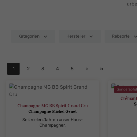
arbe
Kategorien
Hersteller
Rebsorte
1
2
3
4
5
Seite
Seite
Seite
Seite
Seite
Sonderabfül
Crémant
S
Champagne MG BB Spirit Grand Cru
Champagne Michel Genet
Seit vielen Jahren unser Haus-
Champagner.