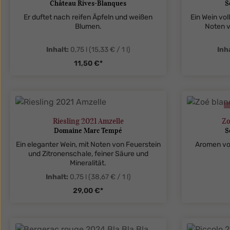
Château Rives-Blanques
S
Er duftet nach reifen Äpfeln und weißen
Ein Wein vol
Blumen.
Noten v
Inhalt:
0,75 l
(15,33 € / 1 l)
Inh
11,50 €*
zentheme.component.product.quanti
zenthe
Riesling 2021 Amzelle
Zo
Domaine Marc Tempé
S
Ein eleganter Wein, mit Noten von Feuerstein
Aromen von
und Zitronenschale, feiner Säure und
Mineralität.
Inhalt:
0,75 l
(38,67 € / 1 l)
29,00 €*