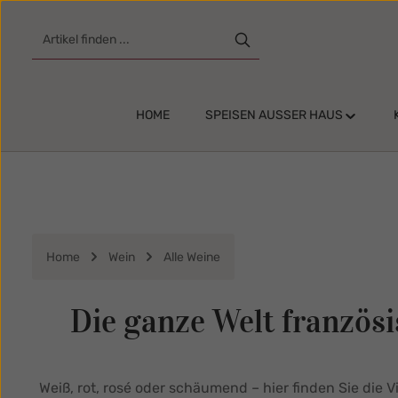
m Hauptinhalt springen
Zur Suche springen
Zur Hauptnavigation springen
HOME
SPEISEN AUSSER HAUS
Home
Wein
Alle Weine
Die ganze Welt französ
Weiß, rot, rosé oder schäumend – hier finden Sie die 