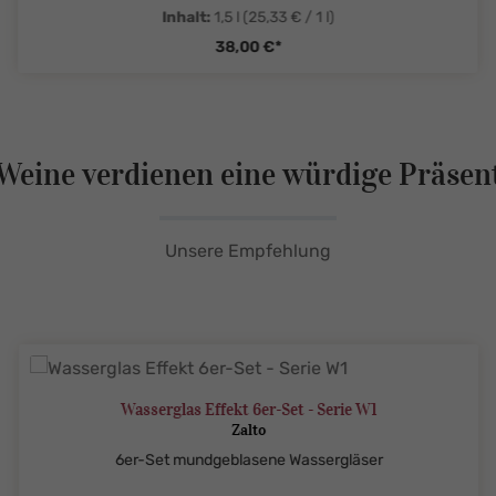
Inhalt:
1,5 l
(25,33 € / 1 l)
38,00 €*
tySelect.legend
zentheme.component.product.quanti
Weine verdienen eine würdige Präsen
Unsere Empfehlung
Wasserglas Effekt 6er-Set - Serie W1
Zalto
6er-Set mundgeblasene Wassergläser