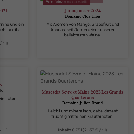
ent.product.quantitySelect.legend
zentheme.component.produ
Beim Winzer nachbestellt
nicht verfügbar
2021
Jurançon sec 2024
Domaine Clos Thou
nnine und ein
Mit Aromen von Mango, Grapefruit und
ch Lakritz.
Ananas, seit Jahren einer unserer
beliebtesten Weine.
 1 l)
legend
ent.product.quantitySelect.legend
25
ds
Muscadet Sèvre et Maine 2023 Les Grands
Quarterons
viel roten
Domaine Julien Braud
Leicht und mineralisch, dabei dezent
fruchtig mit feinen Kräuternoten.
 1 l)
Inhalt:
0,75 l
(21,33 € / 1 l)