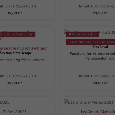
lt:
0,75 l
(25,33 € / 1 l)
Inhalt:
0,75 l
(68,67 € /
19,00 €*
51,50 €*
tySelect.legend
me.component.product.quantitySelect.
zentheme.compon
lung für Le Moissonnier
❤ Vincents Liebling
Le Moissonnier Rosé 
Sonderabfüllung für Le Moissonn
Mas Laval
Alsace rosé "Le Moissonnier"
élection Marc Tempé
Passt zu allen Arten von Ant
Terrassenformen.
hen beerig, frisch und vital.
lt:
0,75 l
(25,33 € / 1 l)
Inhalt:
0,75 l
(14,00 € /
19,00 €*
10,50 €*
tySelect.legend
me.component.product.quantitySelect.
zentheme.compon
Zoé rosé 2025
Les Grands-Mères 2