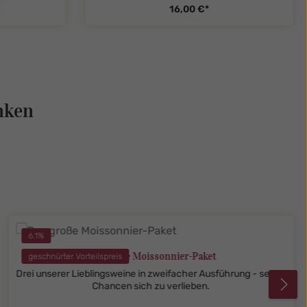
16,00 €*
legend
ent.product.quantitySelect.legend
zentheme.component.produ
nken
6.1
%
Das große Moissonnier-Paket
geschnürter Vorteilspreis
Drei unserer Lieblingsweine in zweifacher Ausführung - sechs
Chancen sich zu verlieben.