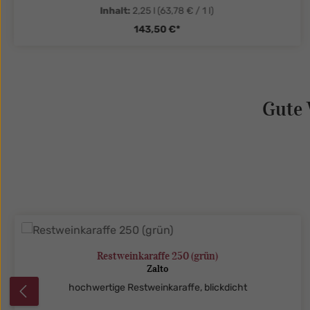
Inhalt:
2,25 l
(63,78 € / 1 l)
143,50 €*
tySelect.legend
zentheme.component.product.quanti
Gute 
Produktgalerie überspringen
Restweinkaraffe 250 (grün)
Zalto
hochwertige Restweinkaraffe, blickdicht