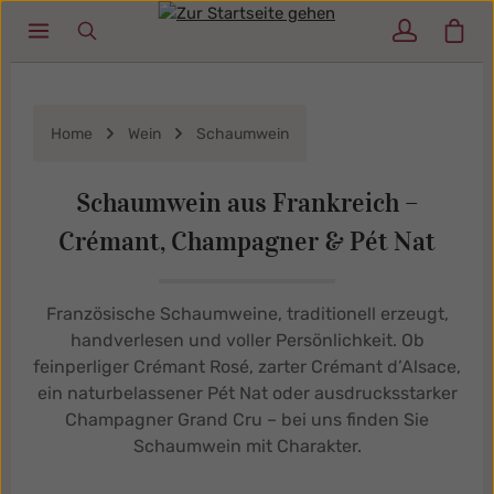
Ware
Zum Hauptinhalt springen
Home
Wein
Schaumwein
Schaumwein aus Frankreich –
Crémant, Champagner & Pét Nat
Französische Schaumweine, traditionell erzeugt,
handverlesen und voller Persönlichkeit. Ob
feinperliger Crémant Rosé, zarter Crémant d’Alsace,
ein naturbelassener Pét Nat oder ausdrucksstarker
Champagner Grand Cru – bei uns finden Sie
Schaumwein mit Charakter.