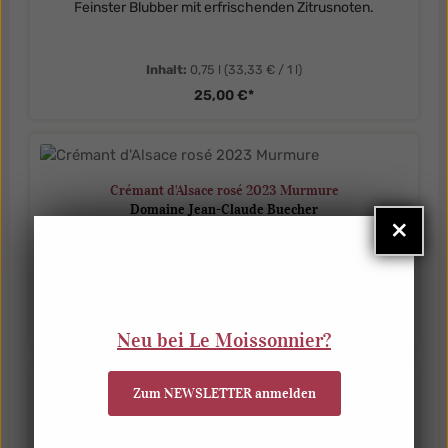
Feinster Blubber mit erfrischenden Zitrusnoten.
Inhalt:
0,75 l
(33,33 € / 1 l)
25,00 €*
Crémant d'Alsace rosé 2023 Murmure
Domaine Jean-Claude Buecher
×
Ein Crémant rosé voll Frische und Eleganz.
Inhalt:
0,75 l
(36,67 € / 1 l)
27,50 €*
Neu bei Le Moissonnier?
Zum NEWSLETTER anmelden
Crémant d'Alsace 2023 Reflets Magnum
Domaine Jean-Claude Buecher