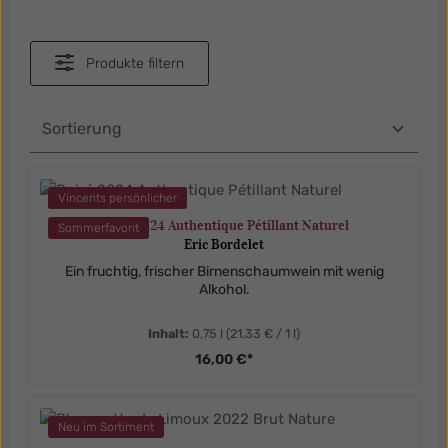
Produkte filtern
Vincents persönlicher
Poiré 2024 Authentique Pétillant Naturel
Sommerfavorit
Eric Bordelet
Ein fruchtig, frischer Birnenschaumwein mit wenig
Alkohol.
Inhalt:
0,75 l
(21,33 € / 1 l)
16,00 €*
Neu im Sortiment