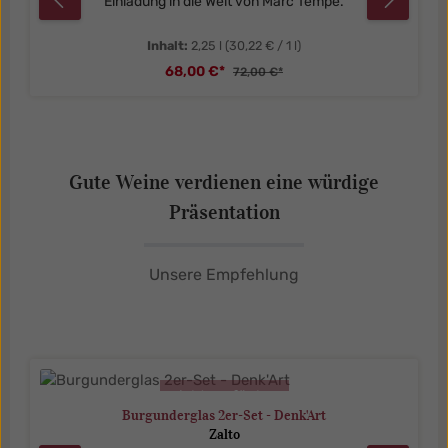
Einladung in die Welt von Marc Tempé.
Inhalt:
2,25 l
(30,22 € / 1 l)
68,00 €*
72,00 €*
Gute Weine verdienen eine würdige
Präsentation
Unsere Empfehlung
Produktgalerie überspringen
nicht verfügbar
Burgunderglas 2er-Set - Denk'Art
Zalto