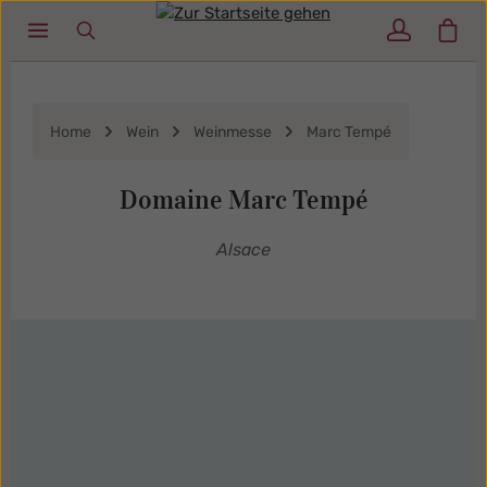
Ware
Zum Hauptinhalt springen
Home
Wein
Weinmesse
Marc Tempé
Domaine Marc Tempé
Alsace