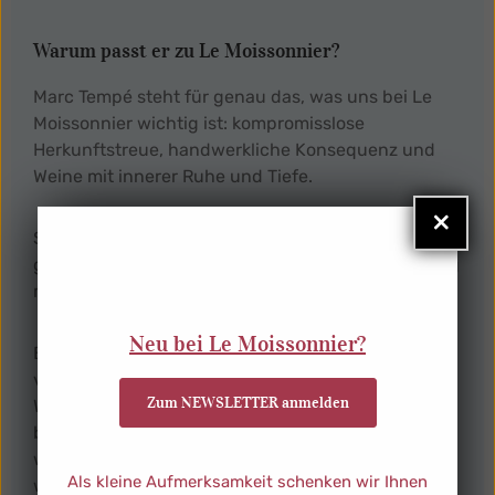
Warum passt er zu Le Moissonnier?
Marc Tempé steht für genau das, was uns bei Le
Moissonnier wichtig ist: kompromisslose
Herkunftstreue, handwerkliche Konsequenz und
Weine mit innerer Ruhe und Tiefe.
×
Seine biodynamische Arbeit ist keine Pose, sondern
gelebte Überzeugung – vom respektvollen Umgang
mit dem Boden bis zur geduldigen Reife im Keller.
Neu bei Le Moissonnier?
Besonders bemerkenswert ist auch der Blick nach
vorne: Die Parzellen der Domaine wurden an junge
Zum NEWSLETTER anmelden
Winzerinnen und Winzer übergeben, die dieselbe
biodynamische Überzeugung teilen. So bleibt das,
was seit 1993 aufgebaut wurde, lebendig – und
Als kleine Aufmerksamkeit schenken wir Ihnen
wird von einer neuen Generation mit Respekt und