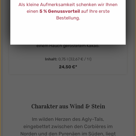
Als kleine Aufmerksamkeit schenken wir Ihnen
einen
5 % Genussvorteil
auf Ihre erste
Bestellung.
Maury 2023 Cuvée Aurélie
Domaine de la Préceptorie
Eine aromatische Fülle von kandierten Früchten mit
einem Hauch geröstetem Kakao.
Inhalt:
0,75 l
(32,67 € / 1 l)
24,50 €*
Charakter aus Wind & Stein
Im wilden Herzen des Agly-Tals,
eingebettet zwischen den Corbières im
Norden und den Pyrenäen im Süden, liegt