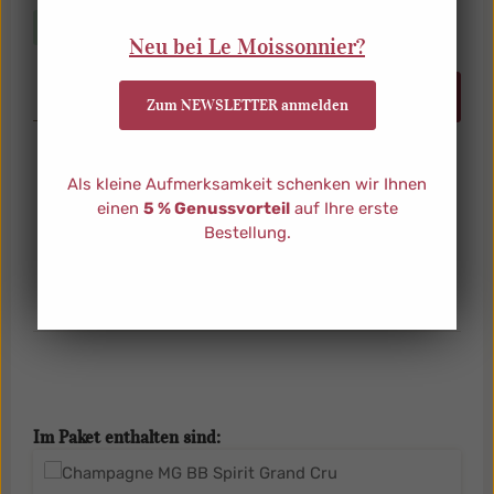
verfügbar, Lieferzeit: ca. 3-4 Werktage
Neu bei Le Moissonnier?
Produkt Anzahl: Gib den gewünschten Wert ein od
In den Warenkorb
Zum NEWSLETTER anmelden
Als kleine Aufmerksamkeit schenken wir Ihnen
Beschreibung
einen
5 % Genussvorteil
auf Ihre erste
Drei Grand Cru Champagner für unvergessliche
Bestellung.
GenussmomenteDieses exklusive Champagner-
Paket vereint drei außergewöhnliche Cu…
Mehr
Eigenschaften
Produktgalerie überspringen
Im Paket enthalten sind: