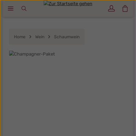
Ware
Zum Hauptinhalt springen
Home
Wein
Schaumwein
Bildergalerie überspringen