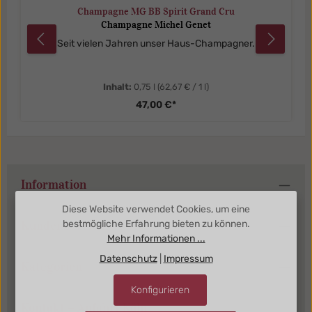
Champagne MG BB Spirit Grand Cru
Champagne Michel Genet
Seit vielen Jahren unser Haus-Champagner.
Inhalt:
0,75 l
(62,67 € / 1 l)
47,00 €*
Information
Diese Website verwendet Cookies, um eine
bestmögliche Erfahrung bieten zu können.
Kundenbereich
Mehr Informationen ...
Datenschutz
|
Impressum
Kategorien
Konfigurieren
Kontakt + Anfahrt Köln