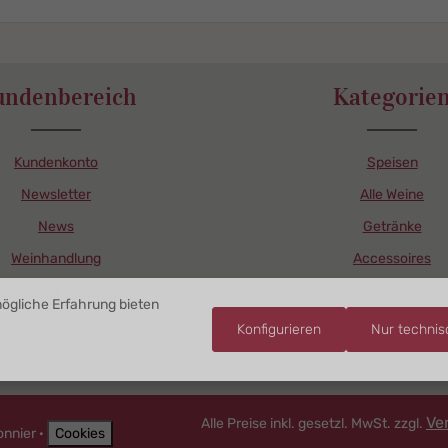
undenbereich
Kategorie
Kundenkonto
Speisen
Newsletter
Alle Weine
News
Getränke
Weinhandlung
Accessoires
Zahlung/Lieferung
ögliche Erfahrung bieten
FAQ
Konfigurieren
Nur techni
Ve
Alle Preise inkl. gesetzl. MwSt. zzgl.
onnier ·
Cookies