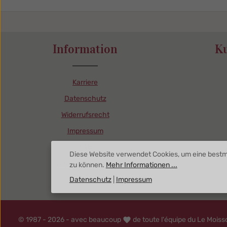
Information
K
Karriere
Datenschutz
Widerrufsrecht
Impressum
AGB
Diese Website verwendet Cookies, um eine bestm
Vertrag widerrufen
zu können.
Mehr Informationen ...
Datenschutz
|
Impressum
© 1987 - 2026 - avec beaucoup
de toute l'équipe du Le Moiss