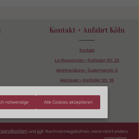
n
Kontakt + Anfahrt Köln
Kontakt
Le Moissonnier · Krefelder Str. 25
Weinhandlung · Sudermanstr. 5
Weinlager · Krefelder Str. 18
Pressebereich
sch notwendige
Alle Cookies akzeptieren
rsandkosten
und ggf. Nachnahmegebühren, wenn nicht anders
angegeben.