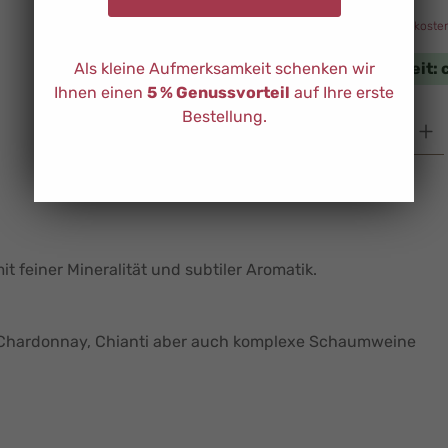
Preise inkl. MwSt. zzgl. Versandkoste
verfügbar, Lieferzeit:
Als kleine Aufmerksamkeit schenken wir
Ihnen einen
5 % Genussvorteil
auf Ihre erste
Bestellung.
Produkt Anzahl: G
it feiner Mineralität und subtiler Aromatik.
che Chardonnay, Chianti aber auch komplexe Schaumweine