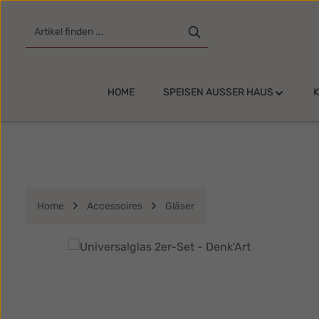
m Hauptinhalt springen
Zur Suche springen
Zur Hauptnavigation springen
HOME
SPEISEN AUSSER HAUS
Home
Accessoires
Gläser
Bildergalerie überspringen