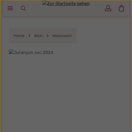
Ware
Zum Hauptinhalt springen
Home
Wein
Weisswein
Bildergalerie überspringen