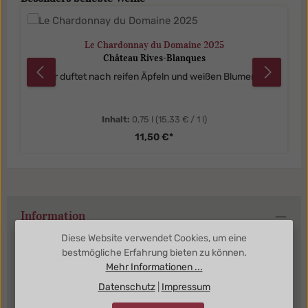
Le Chardonnay du Domaine 2025
Château Rives-Blanques
Er duftet nach reifen Äpfeln und weißen Blumen.
Inhalt:
0,75 l
(15,33 € / 1 l)
11,50 €*
Information
Diese Website verwendet Cookies, um eine
bestmögliche Erfahrung bieten zu können.
Kundenbereich
Mehr Informationen ...
Datenschutz
|
Impressum
Kategorien