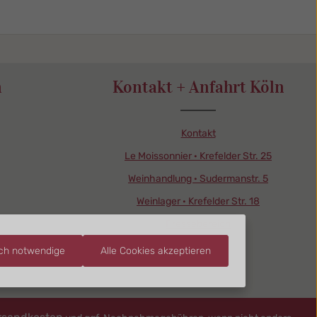
n
Kontakt + Anfahrt Köln
Kontakt
Le Moissonnier · Krefelder Str. 25
Weinhandlung · Sudermanstr. 5
Weinlager · Krefelder Str. 18
Pressebereich
sch notwendige
Alle Cookies akzeptieren