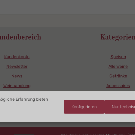
undenbereich
Kategorie
Kundenkonto
Speisen
Newsletter
Alle Weine
News
Getränke
Weinhandlung
Accessoires
Zahlung/Lieferung
ögliche Erfahrung bieten
FAQ
Konfigurieren
Nur techni