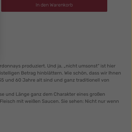
ib den gewünschten Wert ein oder benutz
In den Warenkorb
nnays produziert. Und ja, „nicht umsonst“ ist hier
stelligen Betrag hinblättern. Wie schön, dass wir Ihnen
5 und 60 Jahre alt sind und ganz traditionell von
nesse und Länge ganz dem Charakter eines großen
Fleisch mit weißen Saucen. Sie sehen: Nicht nur wenn