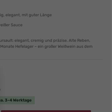
ltig, elegant, mit guter Länge
weißer Sauce
sault: elegant, cremig und präzise. Alte Reben,
 12 Monate Hefelager – ein großer Weißwein aus dem
n
 ca. 3-4 Werktage