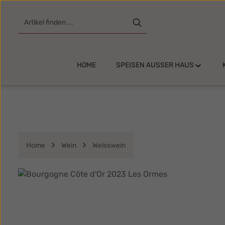
m Hauptinhalt springen
Zur Suche springen
Zur Hauptnavigation springen
HOME
SPEISEN AUSSER HAUS
Home
Wein
Weisswein
Bildergalerie überspringen