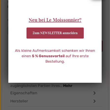
23,00 €
Inhalt:
0,75 l
(30,67 € / 1 l)
Neu bei Le Moissonnier?
Preise inkl. MwSt. zzgl. Versandkosten
verfügbar, Lieferzeit: ca. 3-4 Werktage
Zum NEWSLETTER anmelden
Produkt Anzahl: Gib den gewünschten Wert ein od
In den Warenkorb
Als kleine Aufmerksamkeit schenken wir Ihnen
einen
5 % Genussvorteil
auf Ihre erste
Bestellung.
Beschreibung
Ein ganzer Hühnerhof voller TrinkfreudeFür diese
Cuvée hat Anne-Sophie Dubois die zartesten und
zugänglichsten Partien ihres…
Mehr
Eigenschaften
Hersteller