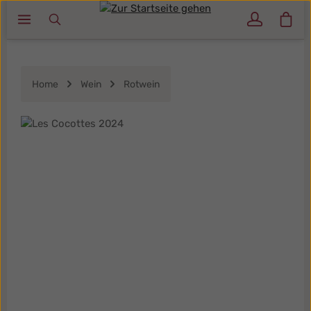
Ware
Zum Hauptinhalt springen
Home
Wein
Rotwein
Bildergalerie überspringen