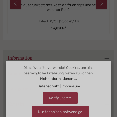
Ein ausdrucksstarker, köstlich fruchtiger und sehr
weicher Rosé.
Inhalt:
0,75 l
(18,00 € / 1 l)
13,50 €*
Information
Diese Website verwendet Cookies, um eine
Kundenbereich
bestmögliche Erfahrung bieten zu können.
Mehr Informationen ...
Datenschutz
|
Impressum
Kategorien
Konfigurieren
Kontakt + Anfahrt Köln
Nur technisch notwendige