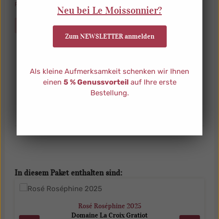
Preise inkl. MwSt. zzgl. Versandkosten
Neu bei Le Moissonnier?
Nicht mehr verfügbar
Zum NEWSLETTER anmelden
Beschreibung
Als kleine Aufmerksamkeit schenken wir Ihnen
Frisch, fruchtig, unvergesslich - Languedoc im
einen
5 % Genussvorteil
auf Ihre erste
GlasDieses Paket vereint drei sehr
Bestellung.
unterschiedliche, aber charakterverwandte…
Mehr
Eigenschaften
Produktgalerie überspringen
In diesem Paket enthalten sind:
Rosé Roséphine 2025
Domaine La Croix Gratiot