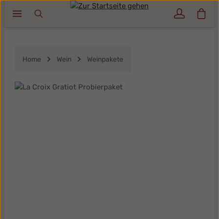
Ware
Zum Hauptinhalt springen
Home
Wein
Weinpakete
Bildergalerie überspringen