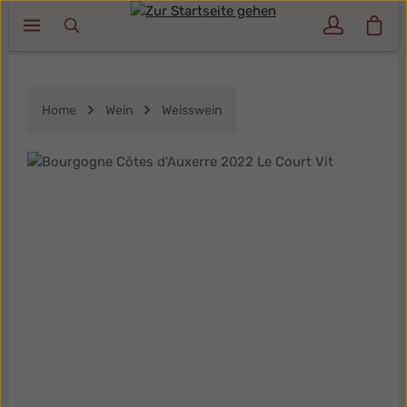
Ware
Zum Hauptinhalt springen
Home
Wein
Weisswein
Bildergalerie überspringen