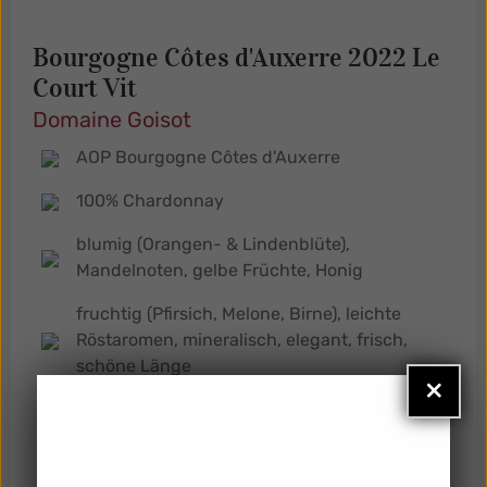
Bourgogne Côtes d'Auxerre 2022 Le
Court Vit
Domaine Goisot
AOP Bourgogne Côtes d'Auxerre
100% Chardonnay
blumig (Orangen- & Lindenblüte),
Mandelnoten, gelbe Früchte, Honig
fruchtig (Pfirsich, Melone, Birne), leichte
Röstaromen, mineralisch, elegant, frisch,
schöne Länge
×
Aperitif, Geflügel, Fisch, Forelle, Risotto mit
Spargel,