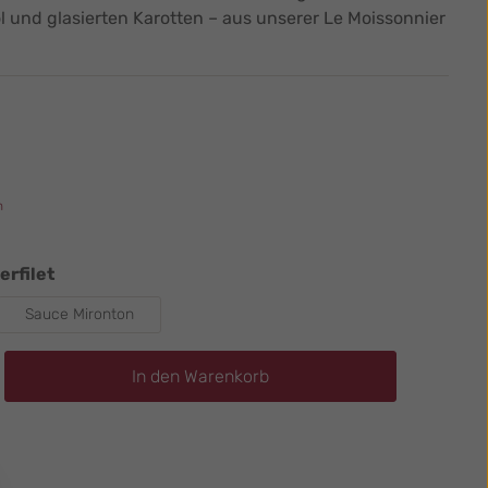
öl und glasierten Karotten – aus unserer Le Moissonnier
n
auswählen
rfilet
Sauce Mironton
ib den gewünschten Wert ein oder benutz
In den Warenkorb