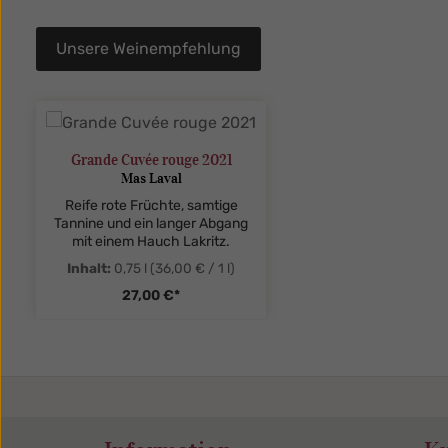
Unsere Weinempfehlung
Produktgalerie überspringen
Grande Cuvée rouge 2021
Mas Laval
Reife rote Früchte, samtige
Tannine und ein langer Abgang
mit einem Hauch Lakritz.
Inhalt:
0,75 l
(36,00 € / 1 l)
27,00 €*
zentheme.component.product.quant