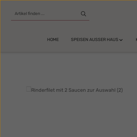
m Hauptinhalt springen
Zur Suche springen
Zur Hauptnavigation springen
HOME
SPEISEN AUSSER HAUS
Bildergalerie überspringen