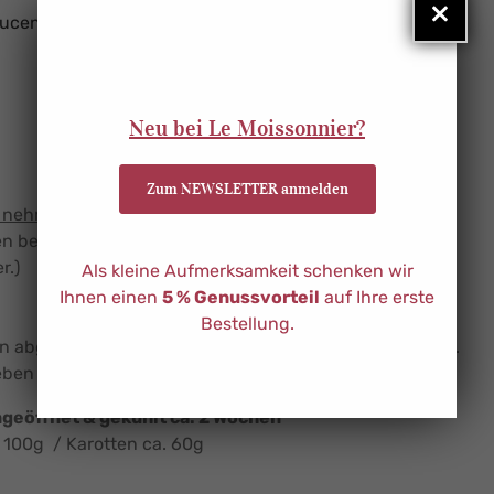
×
aucen
Zutaten Beilagen
Video
1
Neu bei Le Moissonnier?
Zum NEWSLETTER anmelden
g nehmen.
en bei 230°C Umluft geben.
r.)
Als kleine Aufmerksamkeit schenken wir
.
Ihnen einen
5 % Genussvorteil
auf Ihre erste
Bestellung.
 abgedeckt (z.B. Alufolie) für ca. 10 Minuten erwärmen.
geben und mit den Beilagen servieren.
ngeöffnet & gekühlt ca. 2 Wochen
. 100g / Karotten ca. 60g