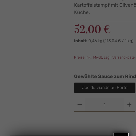
Kartoffelstampf mit Oliven
Küche.
Regulärer Preis:
52,00 €
Inhalt:
0,46 kg
(113,04 € / 1 kg)
Preise inkl. MwSt. zzgl. Versandkoste
Gewählte Sauce zum Rinde
Jus de viande au Porto
Produkt Anzahl: G