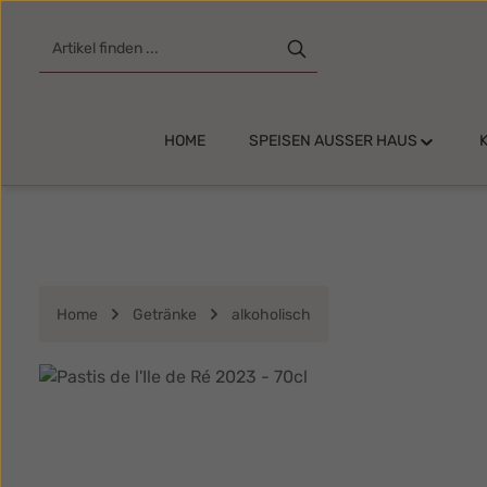
m Hauptinhalt springen
Zur Suche springen
Zur Hauptnavigation springen
HOME
SPEISEN AUSSER HAUS
Home
Getränke
alkoholisch
Bildergalerie überspringen