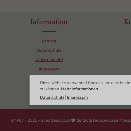
Information
K
Karriere
Datenschutz
Widerrufsrecht
Impressum
AGB
Diese Website verwendet Cookies, um eine bestm
Vertrag widerrufen
zu können.
Mehr Informationen ...
Datenschutz
|
Impressum
© 1987 - 2026 - avec beaucoup
de toute l'équipe du Le Moiss