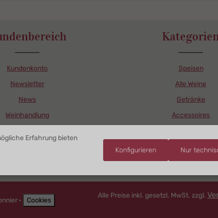
undenbereich
Kategorie
Kundenkonto
Speisen
Newsletter
Alle Weine
News
Getränke
Weinhandlung
Accessoires
Zahlung/Lieferung
ögliche Erfahrung bieten
FAQ
Konfigurieren
Nur techni
Ve
Alle Preise inkl. gesetzl. MwSt. zzgl.
onnier ·
Cookies