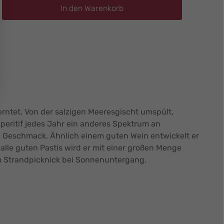
ib den gewünschten Wert ein oder benutz
In den Warenkorb
erntet. Von der salzigen Meeresgischt umspült,
peritif jedes Jahr ein anderes Spektrum an
en Geschmack. Ähnlich einem guten Wein entwickelt er
lle guten Pastis wird er mit einer großen Menge
em Strandpicknick bei Sonnenuntergang.