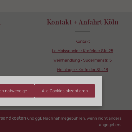
n
Kontakt + Anfahrt Köln
Kontakt
Le Moissonnier · Krefelder Str. 25
Weinhandlung · Sudermanstr. 5
Weinlager · Krefelder Str. 18
Pressebereich
sch notwendige
Alle Cookies akzeptieren
rsandkosten
und ggf. Nachnahmegebühren, wenn nicht anders
angegeben.