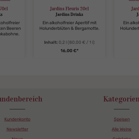
bar
ni
70cl
Jardins Fleuris 20cl
Jard
ks
Jardins Drinks
J
koholfreier
Ein alkoholfreier Aperitif mit
Ein alko
roten Beeren
Holunderblüten & Bergamotte.
Holunder
nkabohne.
Inhalt:
0,2 l
(80,00 € / 1 l)
16,00 €*
zentheme.component.product
undenbereich
Kategorie
Kundenkonto
Speisen
Newsletter
Alle Weine