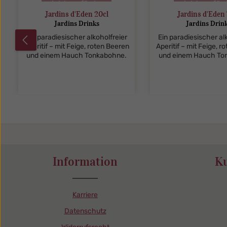
nicht verfügbar
nicht verfüg
Jardins d'Eden 20cl
Jardins d'Eden 
Jardins Drinks
Jardins Drin
Ein paradiesischer alkoholfreier
Ein paradiesischer al
Aperitif – mit Feige, roten Beeren
Aperitif – mit Feige, 
und einem Hauch Tonkabohne.
und einem Hauch To
Information
K
Karriere
Datenschutz