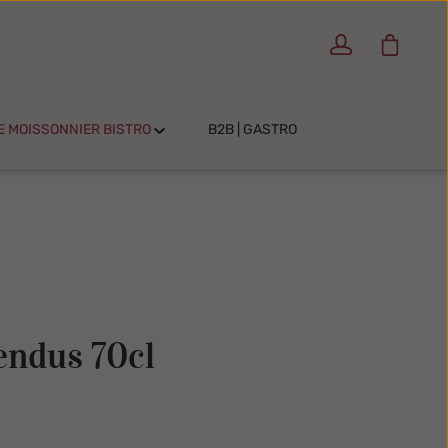
Warenko
E MOISSONNIER BISTRO
B2B | GASTRO
endus 70cl