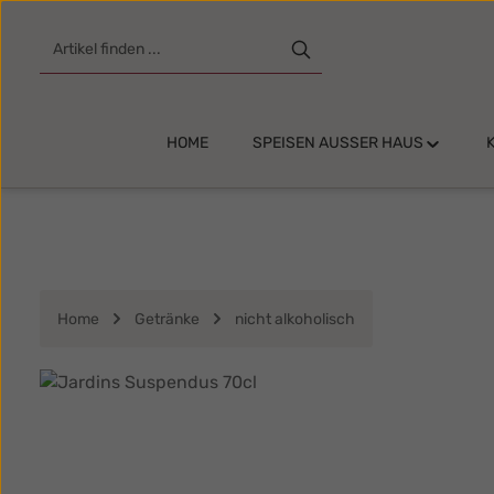
m Hauptinhalt springen
Zur Suche springen
Zur Hauptnavigation springen
HOME
SPEISEN AUSSER HAUS
Home
Getränke
nicht alkoholisch
Bildergalerie überspringen