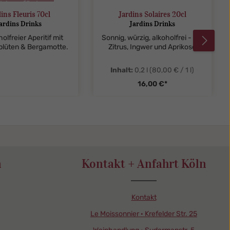
cht verfügbar
ins Fleuris 70cl
Jardins Solaires 20cl
ardins Drinks
Jardins Drinks
holfreier Aperitif mit
Sonnig, würzig, alkoholfrei - mit
blüten & Bergamotte.
Zitrus, Ingwer und Aprikose
Inhalt:
0,2 l
(80,00 € / 1 l)
16,00 €*
.quantitySelect.legend
zentheme.component.p
n
Kontakt + Anfahrt Köln
Kontakt
Le Moissonnier · Krefelder Str. 25