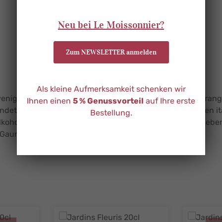
Neu bei Le Moissonnier?
Zum NEWSLETTER anmelden
Als kleine Aufmerksamkeit schenken wir
enig Zucker. Er wird im Herzen der Touraine aus Bitteroran
Ihnen einen
5 % Genussvorteil
auf Ihre erste
det. Der Jardins Suspendus ist inspiriert von den besten ita
Bestellung.
holfreien bitter-fruchtigen Aperitif. Die Frische und Leben
n Gaumen überzeugen.