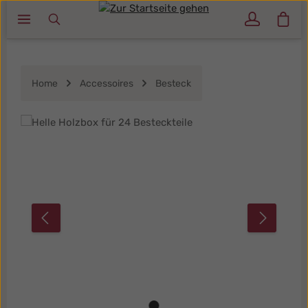
Ware
Zum Hauptinhalt springen
Home
Accessoires
Besteck
Bildergalerie überspringen