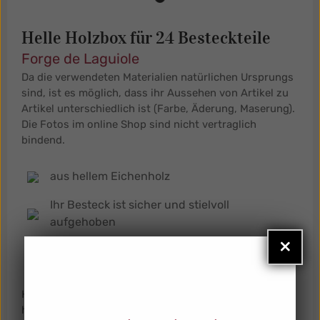
Helle Holzbox für 24 Besteckteile
Forge de Laguiole
Da die verwendeten Materialien natürlichen Ursprungs
sind, ist es möglich, dass ihr Aussehen von Artikel zu
Artikel unterschiedlich ist (Farbe, Äderung, Maserung).
Die Fotos im online Shop sind nicht vertraglich
bindend.
aus hellem Eichenholz
Ihr Besteck ist sicher und stielvoll
aufgehoben
×
Platz für 24 Besteckteile
Holzbox aus hellem Eichenholz mit 24 Fächern zur
hochwertigen Aufbewahrung von Besteckteilen. Sorgt