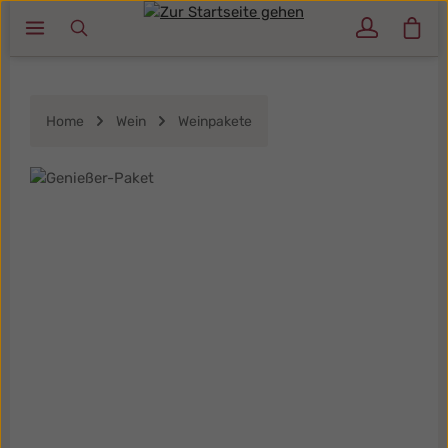
Ware
Zum Hauptinhalt springen
Home
Wein
Weinpakete
Bildergalerie überspringen