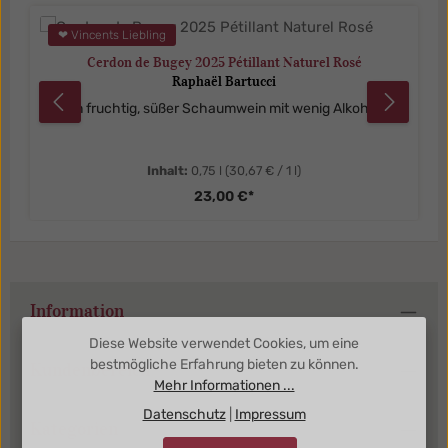
❤ Vincents Liebling
Cerdon de Bugey 2025 Pétillant Naturel Rosé
Raphaël Bartucci
Ein fruchtig, süßer Schaumwein mit wenig Alkohol.
Inhalt:
0,75 l
(30,67 € / 1 l)
23,00 €*
Information
Diese Website verwendet Cookies, um eine
bestmögliche Erfahrung bieten zu können.
Kundenbereich
Mehr Informationen ...
Datenschutz
|
Impressum
Kategorien