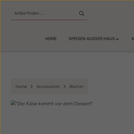
m Hauptinhalt springen
Zur Suche springen
Zur Hauptnavigation springen
HOME
SPEISEN AUSSER HAUS
Home
Accessoires
Bücher
Bildergalerie überspringen