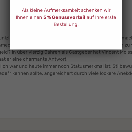
Als kleine Aufmerksamkeit schenken wir
Ihnen einen
5 % Genussvorteil
auf Ihre erste
Bestellung.
iziere ich unauffällig meine Unverträglichkeiten, und mach
hmeckt? Wie gehe ich damit um, wenn meine Begleitung zu vi
geld? In über vierzig Jahren als Gastgeber hat Vincent Moiss
hat er eine charmante Antwort.
dlich war und heute immer noch Statusmerkmal ist: Stilbewu
jede*r kennen sollte, angereichert durch viele lockere Ane