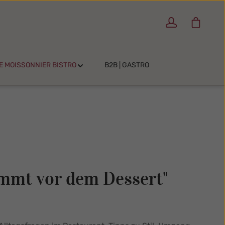
Warenko
E MOISSONNIER BISTRO
B2B | GASTRO
mmt vor dem Dessert"