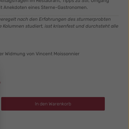
lltagsfragen im Restaurant, Tipps zu Stil, Umgang
mit Anekdoten eines Sterne-Gastronomen.
eregelt nach den Erfahrungen des sturmerprobten
e Kolumnen studiert, isst krisenfest und durchsteht alle
er Widmung von Vincent Moissonnier
n
ib den gewünschten Wert ein oder benutz
In den Warenkorb