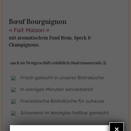
Bœuf Bourguignon
« Fait Maison »
mit aromatischem Fond Brun, Speck &
Champignons.
-auch im Weingeschäft erhältlich (Sudermanstraße 5).
Frisch gekocht in unserer Bistroküche
In wenigen Minuten servierbereit
Französische Bistroküche für zuhause
Schonend im Weckglas haltbar gemacht
×