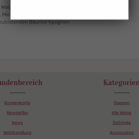
Woche neue Gerichte für Sie zu Hause.
Michael Steiner, Olivier Toussaint, Adrian Winkowski,
zubildenden Baurice Kpognon.
undenbereich
Kategorie
Kundenkonto
Speisen
Newsletter
Alle Weine
News
Getränke
Weinhandlung
Accessoires