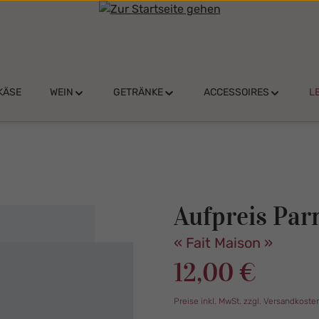
KÄSE
WEIN
GETRÄNKE
ACCESSOIRES
L
Aufpreis Par
« Fait Maison »
Regulärer Preis:
12,00 €
Preise inkl. MwSt. zzgl. Versandkoste