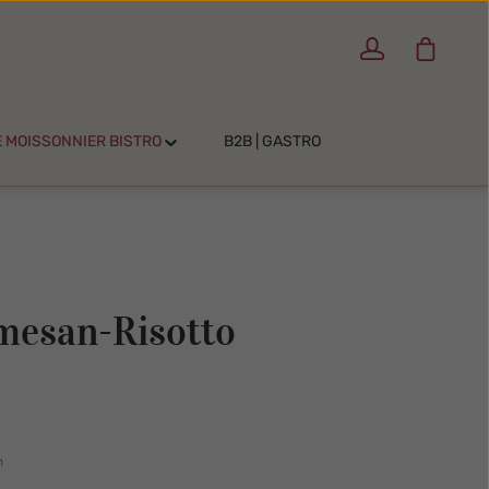
Warenko
E MOISSONNIER BISTRO
B2B | GASTRO
mesan-Risotto
n