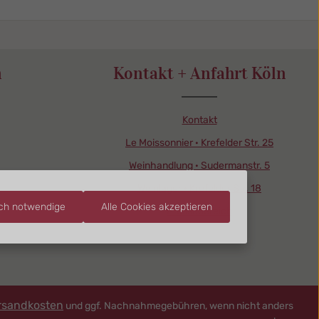
d
n
Kontakt + Anfahrt Köln
Kontakt
Le Moissonnier · Krefelder Str. 25
Weinhandlung · Sudermanstr. 5
Weinlager · Krefelder Str. 18
sch notwendige
Alle Cookies akzeptieren
Pressebereich
rsandkosten
und ggf. Nachnahmegebühren, wenn nicht anders