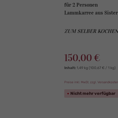
für 2 Personen
Lammkarree aus Siste
ZUM SELBER KOCHE
Regulärer Preis:
150,00 €
Inhalt:
1,49 kg
(100,67 € / 1 kg)
Preise inkl. MwSt. zzgl. Versandkoste
Nicht mehr verfügbar