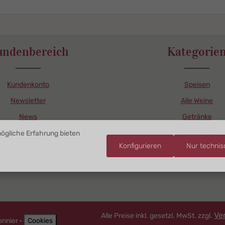
itySelect.legend
omponent.product.quantitySelect.legen
undenbereich
Kategorie
Kundenkonto
Speisen
Newsletter
Alle Weine
News
Getränke
Weinhandlung
Accessoires
ögliche Erfahrung bieten
Konfigurieren
Nur techni
Zahlung/Lieferung
FAQ
Ve
Alle Preise inkl. gesetzl. MwSt. zzgl.
onnier ·
Cookies