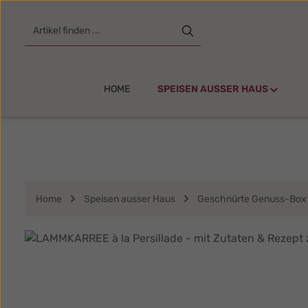
m Hauptinhalt springen
Zur Suche springen
Zur Hauptnavigation springen
HOME
SPEISEN AUSSER HAUS
Home
Speisen ausser Haus
Geschnürte Genuss-Box
Bildergalerie überspringen