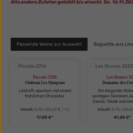
Alle andere Zutaten gekühlt bis einschl. So. 16.11.20
Passende Weine zur Auswahl
Baguette aus Lin
Produktgalerie überspringen
Piccolo 2016
Les Brunes 2
Château Les Mangons
Domaine des Cre
Lebhaft, spontan, mit einem
Ein eleganter Rotw
fröhlichen Charakter.
samtigen Tanninen, 
Cassis, Tabak und e
Lakritz.
Inhalt:
0,75 l
(22,67 € / 1 l)
Inhalt:
0,75 l
(54,67
17,00 €*
41,00 €*