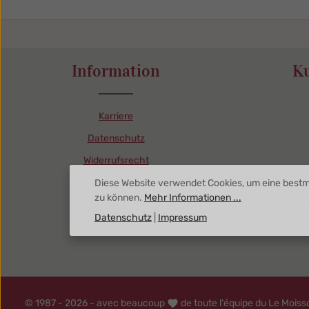
zentheme.component.product.quant
zentheme.c
Information
K
Karriere
Datenschutz
Widerrufsrecht
Impressum
Diese Website verwendet Cookies, um eine bestm
zu können.
Mehr Informationen ...
AGB
Datenschutz
|
Impressum
Vertrag widerrufen
© 1987 - 2026 - avec beaucoup
de toute l'équipe du Le Moiss