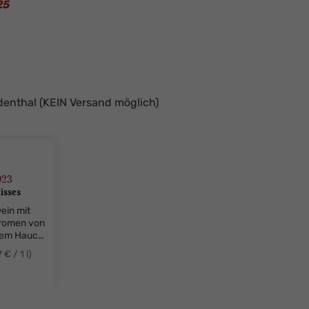
25
denthal (KEIN Versand möglich)
023
isses
ein mit
Aromen von
inem Hauch
 € / 1 l)